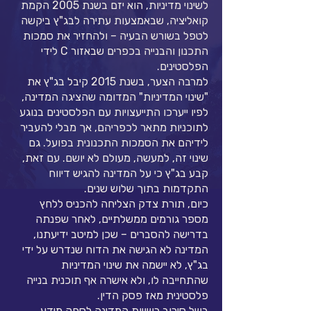
לשינוי מדיניות, הוא יזם בשנת 2005 הקמת
קואליציה, שבאמצעות עתירה לבג"ץ ביקשה
לטפל בשורש הבעיה – ולהחזיר את סמכות
התכנון והבנייה בכפרים שבאזור C לידי
הפלסטינים.
למרבה הצער, בשנת 2015 קיבל בג"ץ את
"שינוי המדיניות" המדומה שהציגה המדינה,
לפיו ייערכו התייעצויות עם הפלסטינים בנוגע
לתוכניות מתאר לכפריהם, אך מבלי להעביר
לידיהם את הסמכות התכנונית בפועל. גם
שינוי זה, למעשה, מעולם לא יושם. עם זאת,
קבע בג"ץ כי על המדינה להגיש דיווח
התקדמות בתוך שלוש שנים.
כיום, תורת צדק הצליחה להכניס ללחץ
מספר גורמים ממשלתיים, לאחר שפנתה
בדרישה להסברים – שכן למיטב ידיעתנו,
המדינה לא הגישה את הדוח שנדרש על ידי
בג"ץ, לא יישמה את שינוי המדיניות
שהתחייבה לו, ולא אישרה אף תוכנית בנייה
פלסטינית מאז פסק הדין.
בשל סירוב רשויות המדינה לספק מידע,