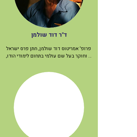
ד"ר דוד שולמן
פרופ' אמריטוס דוד שולמן, חתן פרס ישראל 
וחוקר בעל שם עולמי בתחום לימודי הודו, 
היה ממייסדי תנועת תעאיוש ופעיל שנים 
רבות באזור דרום הר חברון. לאחרונה, הרחיב 
את פעילותו גם לעשייה של תורת צדק 
בבקעת הירדן.

מלבד ספריו האקדמיים, פרסם שני ספרים 
אישיים המתארים את חוויותיו כפעיל שטח: 
"תקווה אפלה" ו-״חירות וייאוש – רשימות 
מדרום הר חברון״. יחד עם מרגרט אולין הוא 
מנהל בלוג מסות מצולמות בשם "Touching 
Photographs".