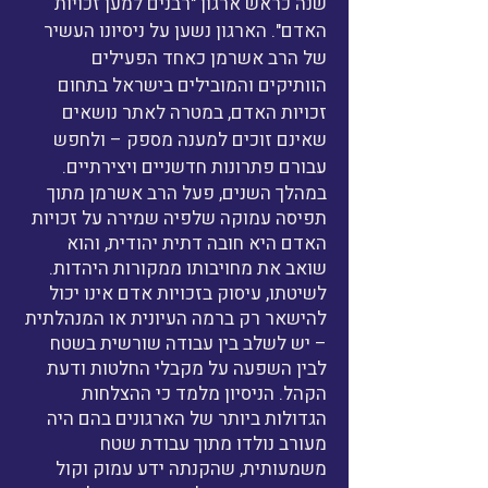
שנה כראש ארגון "רבנים למען זכויות
האדם". הארגון נשען על ניסיונו העשיר
של הרב אשרמן כאחד הפעילים
הוותיקים והמובילים בישראל בתחום
זכויות האדם, במטרה לאתר נושאים
שאינם זוכים למענה מספק – ולחפש
עבורם פתרונות חדשניים ויצירתיים.
במהלך השנים, פעל הרב אשרמן מתוך
תפיסה עמוקה שלפיה שמירה על זכויות
האדם היא חובה דתית יהודית, והוא
שואב את מחויבותו ממקורות היהדות.
לשיטתו, עיסוק בזכויות אדם אינו יכול
להישאר רק ברמה העיונית או המנהלתית
– יש לשלב בין עבודה שורשית בשטח
לבין השפעה על מקבלי החלטות ודעת
הקהל. הניסיון מלמד כי ההצלחות
הגדולות ביותר של הארגונים בהם היה
מעורב נולדו מתוך עבודת שטח
משמעותית, שהקנתה ידע עמוק וקול