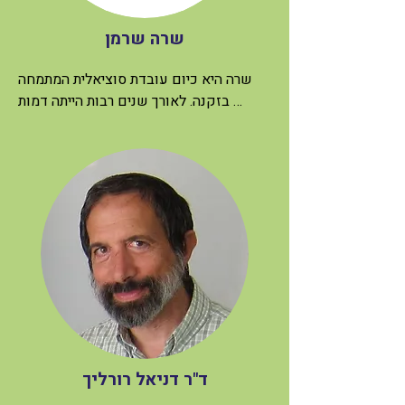
שרה שרמן
שרה היא כיום עובדת סוציאלית המתמחה 
בזקנה. לאורך שנים רבות הייתה דמות 
מרכזית בקהילת כל הנשמה, ובמהלך 
עבודתה במוסד "מגן" למבוגרים עם צרכים 
מיוחדים, יצרה קשר ייחודי בין הקהילה לבין 
דיירי המוסד.

שרה פעילה בתנועת נשים עושות שלום, 
ועל מעורבותה בתורת צדק היא כותבת:

"אנשים רבים עוסקים בעשייה חשובה 
בתחומים מגוונים — אבל בעיניי הקהילה 
הבדואית מוזנחת, ואפילו בשמאל קל 
לעיתים לשכוח אותה. לכן אני שמחה להיות 
ד"ר דניאל רורליך
חלק מארגון שמנסה לתמוך בה ולמנוע את 