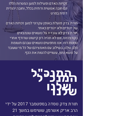
זכויות האדם ופעילות למען המטרות הללו
הם חובה אנושית ודתית בכלל, וחובה יהודית
דתית בפרט
תורת צדק פועלת באופן עקרוני למען זכויות האדם
של יהודים ולא יהודים כאחד.
תורת צדק לא עובדת על נושאים שנמצאים
בקונצנזוס, וגם לא תהיה דון קישוט שרודף אחרי
טחנות רוח. אנו מחפשים נושאים שבהם תשומת
הלב שלנו, בשילוב עם מאמציהם של כל מי שעובד
על נושא נתון, עשויים להטות את הכף.
המנכ"ל
המנכ"ל
שלנו
שלנו
תורת צדק נוסדה בספטמבר 2017 על ידי
הרב אריק אשרמן, ששימש במשך 21